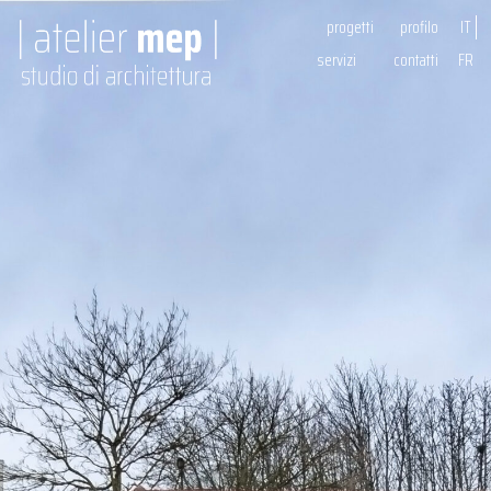
progetti
profilo
IT
servizi
contatti
FR